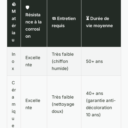
🪨
🛡️
M
Résista
at
🧼 Entretien
⏳ Durée de
nce à la
ér
requis
vie moyenne
corrosi
ia
on
u
In
Très faible
Excelle
o
(chiffon
50+ ans
nte
x
humide)
C
ér
40+ ans
a
Très faible
Excelle
(garantie anti-
m
(nettoyage
nte
décoloration
iq
doux)
10 ans)
u
e