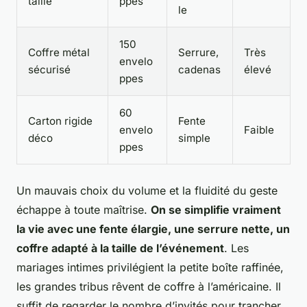
taille
ppes
le
150
Coffre métal
Serrure,
Très
envelo
sécurisé
cadenas
élevé
ppes
60
Carton rigide
Fente
envelo
Faible
déco
simple
ppes
Un mauvais choix du volume et la fluidité du geste
échappe à toute maîtrise
.
On se simplifie vraiment
la vie avec une fente élargie, une serrure nette, un
coffre adapté à la taille de l’événement
. Les
mariages intimes privilégient la petite boîte raffinée,
les grandes tribus rêvent de coffre à l’américaine. Il
suffit de regarder le nombre d’invités pour trancher,