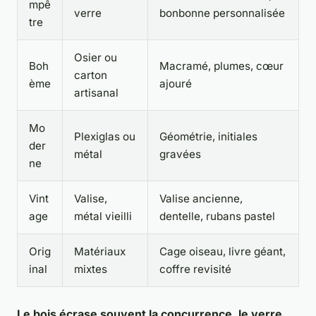
mpê
verre
bonbonne personnalisée
tre
Osier ou
Boh
Macramé, plumes, cœur
carton
ème
ajouré
artisanal
Mo
Plexiglas ou
Géométrie, initiales
der
métal
gravées
ne
Vint
Valise,
Valise ancienne,
age
métal vieilli
dentelle, rubans pastel
Orig
Matériaux
Cage oiseau, livre géant,
inal
mixtes
coffre revisité
Le bois écrase souvent la concurrence, le verre