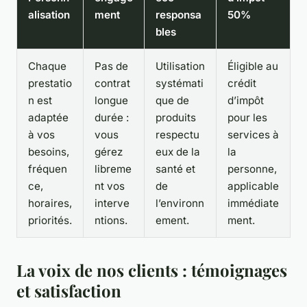
alisation
ment
responsa
50%
bles
Chaque
Pas de
Utilisation
Éligible au
prestatio
contrat
systémati
crédit
n est
longue
que de
d’impôt
adaptée
durée :
produits
pour les
à vos
vous
respectu
services à
besoins,
gérez
eux de la
la
fréquen
libreme
santé et
personne,
ce,
nt vos
de
applicable
horaires,
interve
l’environn
immédiate
priorités.
ntions.
ement.
ment.
La voix de nos clients : témoignages
et satisfaction