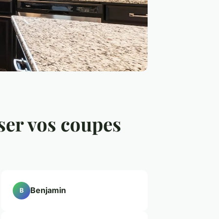
ser vos coupes
Benjamin
B