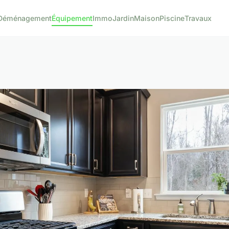
Déménagement
Équipement
Immo
Jardin
Maison
Piscine
Travaux